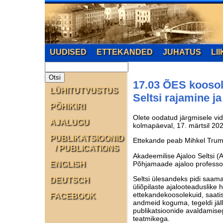
UUDISED
ETTEKANDED
JUHATUS
LI
17.03 ÕES koosol
LÜHITUTVUSTUS
Seltsi rajamine j
PÕHIKIRI
Olete oodatud järgmisele vid
AJALUGU
kolmapäeval, 17. märtsil 202
PUBLIKATSIOONID
Ettekande peab Mihkel Truma
/ PUBLICATIONS
Akadeemilise Ajaloo Seltsi (A
Põhjamaade ajaloo professor
ENGLISH
Seltsi ülesandeks pidi saama
DEUTSCH
üliõpilaste ajalooteaduslike
ettekandekoosolekuid, saatis ü
FACEBOOK
andmeid koguma, tegeldi jälleg
publikatsioonide avaldamiseg
teatmikega.