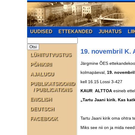
UUDISED
ETTEKANDED
JUHATUS
LI
19. novembril K. 
LÜHITUTVUSTUS
Järgmine ÕES ettekandekoo
PÕHIKIRI
kolmapäeval,
19. novembril
AJALUGU
kell 16.15 Lossi 3-427
PUBLIKATSIOONID
/ PUBLICATIONS
KAUR ALTTOA
esineb et
ENGLISH
„
Tartu Jaani kirik. Kas ka
DEUTSCH
Tartu Jaani kirik oma ohtra
FACEBOOK
Miks see nii on ja mida nee