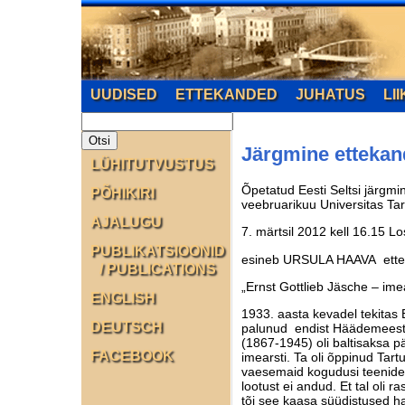
UUDISED
ETTEKANDED
JUHATUS
LI
Järgmine ettekan
LÜHITUTVUSTUS
Õpetatud Eesti Seltsi järgmi
PÕHIKIRI
veebruarikuu Universitas Tar
AJALUGU
7. märtsil 2012 kell 16.15 Lo
PUBLIKATSIOONID
esineb URSULA HAAVA ett
/ PUBLICATIONS
„Ernst Gottlieb Jäsche – im
ENGLISH
1933. aasta kevadel tekitas 
DEUTSCH
palunud endist Häädemeeste 
(1867-1945) oli baltisaksa p
FACEBOOK
imearsti. Ta oli õppinud Tart
vaesemaid kogudusi teenides
lootust ei andud. Et tal oli r
tõi see kaasa süüdistused ha