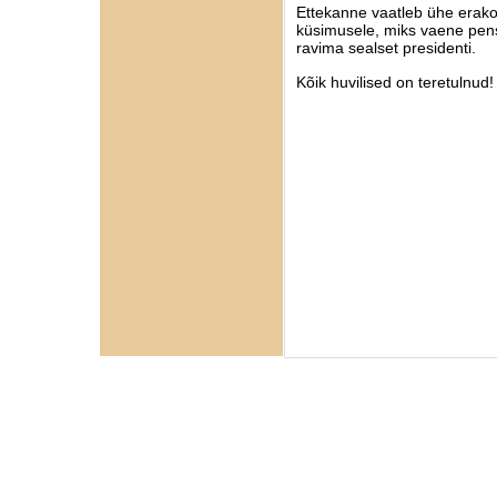
Ettekanne vaatleb ühe erakord
küsimusele, miks vaene pens
ravima sealset presidenti.
Kõik huvilised on teretulnud!