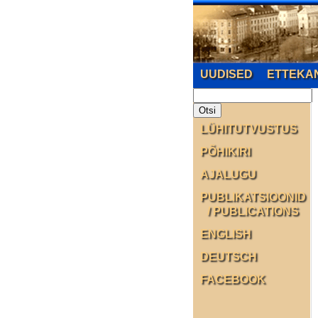
UUDISED
ETTEKA
LÜHITUTVUSTUS
PÕHIKIRI
AJALUGU
PUBLIKATSIOONID
/ PUBLICATIONS
ENGLISH
DEUTSCH
FACEBOOK