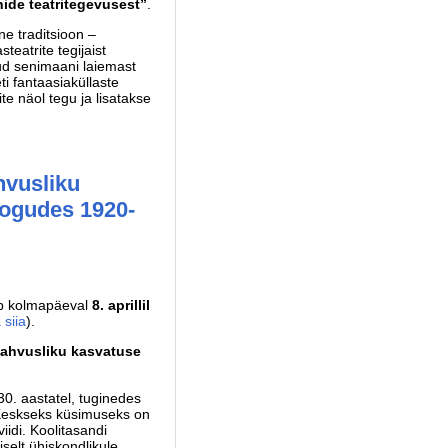
nide teatritegevusest”
.
ne traditsioon –
eatrite tegijaist
nud senimaani laiemast
eti fantaasiaküllaste
te näol tegu ja lisatakse
hvusliku
kogudes 1920-
ub kolmapäeval
8. aprillil
 siia
).
ahvusliku kasvatuse
30. aastatel, tuginedes
 Keskseks küsimuseks on
iidi. Koolitasandi
selt ühiskondlikule,