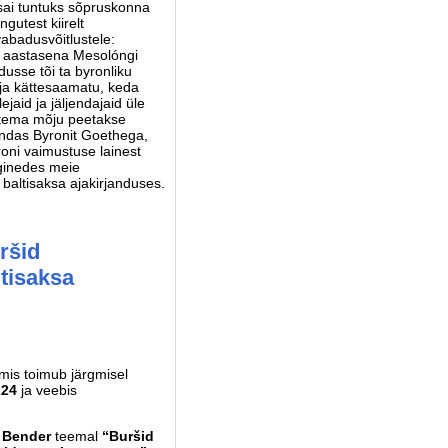
 sai tuntuks sõpruskonna
gutest kiirelt
 vabadusvõitlustele:
ue aastasena Mesolóngi
usse tõi ta byronliku
i ja kättesaamatu, keda
ejaid ja jäljendajaid üle
 tema mõju peetakse
hendas Byronit Goethega,
roni vaimustuse lainest
uginedes meie
t baltisaksa ajakirjanduses.
ršid
ltisaksa
mis toimub järgmisel
224
ja veebis
 Bender
teemal
“Buršid