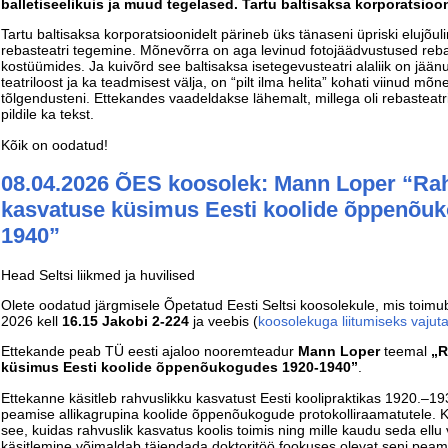
balletiseelikuis ja muud tegelased. Tartu baltisaksa korporatsioo
Tartu baltisaksa korporatsioonidelt pärineb üks tänaseni üpriski elujõuli
rebasteatri tegemine. Mõnevõrra on aga levinud fotojäädvustused rebast
kostüümides. Ja kuivõrd see baltisaksa isetegevusteatri alaliik on jää
teatriloost ja ka teadmisest välja, on “pilt ilma helita” kohati viinud mõn
tõlgendusteni. Ettekandes vaadeldakse lähemalt, millega oli rebasteatri
pildile ka tekst.
Kõik on oodatud!
08.04.2026 ÕES koosolek: Mann Loper “Ra
kasvatuse küsimus Eesti koolide õppenõu
1940”
Head Seltsi liikmed ja huvilised
Olete oodatud järgmisele Õpetatud Eesti Seltsi koosolekule, mis toim
2026 kell
16.15 Jakobi 2-224
ja veebis (
koosolekuga liitumiseks vajuta
Ettekande peab TÜ eesti ajaloo nooremteadur
Mann Loper
teemal
„R
küsimus Eesti koolide õppenõukogudes 1920-1940”
.
Ettekanne käsitleb rahvuslikku kasvatust Eesti koolipraktikas 1920.–19
peamise allikagrupina koolide õppenõukogude protokolliraamatutele.
see, kuidas rahvuslik kasvatus koolis toimis ning mille kaudu seda ellu v
käsitlemine võimaldab täiendada doktoritöö fookuses olevat seni peami