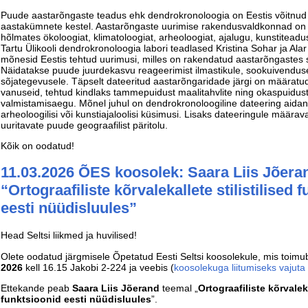
Puude aastarõngaste teadus ehk dendrokronoloogia on Eestis võitnud 
aastakümnete kestel. Aastarõngaste uurimise rakendusvaldkonnad on ü
hõlmates ökoloogiat, klimatoloogiat, arheoloogiat, ajalugu, kunstiteadu
Tartu Ülikooli dendrokronoloogia labori teadlased Kristina Sohar ja Ala
mõnesid Eestis tehtud uurimusi, milles on rakendatud aastarõngastes s
Näidatakse puude juurdekasvu reageerimist ilmastikule, sookuivenduse
sõjategevusele. Täpselt dateeritud aastarõngaridade järgi on määratu
vanuseid, tehtud kindlaks tammepuidust maalitahvlite ning okaspuidust 
valmistamisaegu. Mõnel juhul on dendrokronoloogiline dateering aid
arheoloogilisi või kunstiajaloolisi küsimusi. Lisaks dateeringule määr
uuritavate puude geograafilist päritolu.
Kõik on oodatud!
11.03.2026 ÕES koosolek: Saara Liis Jõera
“Ortograafiliste kõrvalekallete stilistilised 
eesti nüüdisluules”
Head Seltsi liikmed ja huvilised!
Olete oodatud järgmisele Õpetatud Eesti Seltsi koosolekule, mis toim
2026
kell 16.15 Jakobi 2-224 ja veebis (
koosolekuga liitumiseks vajuta 
Ettekande peab
Saara Liis Jõerand
teemal „
Ortograafiliste kõrvaleka
funktsioonid eesti nüüdisluules
”.