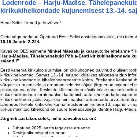
Lodenrode – Harju-Madise. Tähelepanekuid
kirikukihelkondade kujunemisest 13.-14. sa
Head Seltsi liikmed ja huvilised!
Olete väga oodatud Õpetatud Eesti Seltsi aastakoosolekule, mis toim
16.15 Jakobi 2-224.
Kavas on ÕES esimehe
Mihkel Mäesalu
ja kaasautorite ettekanne
“H
Harju-Madise. Tähelepanekuid Põhja-Eesti kirikukihelkondade ku
sajandil”
Eesti vanema kirikuloo uurimisel on kirikuhooned pälvinud oluliselt ro
kirikukihelkonnad. Samas 13.-14. sajandi kirjalikes allikates leidub infot
kirikukihelkondade ja kihelkonnapreestrite kohta. Ettekanne keskendub
võrgustiku rajamisele ja arendamisele ristisõjale järgnenud sajanditel t
piiskopkonna näitel. Kesksete küsimustena käsitletakse muinaskihelko
kirikukihelkondade territoriaalset kattumist, uute kihelkondade asutami
kirikukihelkonna jaoks vajalikku minimaalset adramaade arvu. Samuti 
lahendus Hertele kirikukihelkonna müsteeriumile. See 13. sajandi viim
ürikus mainitud kihelkond on suure tõenäosusega identne Harju-Madi
Järgneb aastakoosolek, mille päevakorras on:
Juhatuse 2025. aasta tegevuse aruanne
Revisjonikomisjoni aruanne