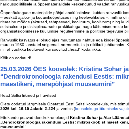
hariduspoliitilisele ja õppematerjalidele keskendunud vaadet rahvusliku
Õppenõukogude materjalide põhjal analüüsitakse, kuidas rahvuslik ka
– eeskätt ajaloo- ja kodanikuõpetuses ning keelevalikutes –, milline oli
rituaalne mõõde (aktused, tähtpäevad, kooliruum, koolivorm) ning kui
sotsiaalsete ja distsiplinaarsete praktikatega, nagu käitumisnormide k
organisatsioonidesse kuulumise reguleerimine ja poliitilise tegevuse pi
Rahvuslik kasvatus ei olnud ajas muutumatu nähtus ega kindel õppesisu
muutus 1930. aastatel selgemalt normeerituks ja riiklikult juhitumaks.
nii rahvuslikku kuuluvust kui soovitud „head“ kodanikku.
Kõik on oodatud!
25.03.2026 ÕES koosolek: Kristina Sohar ja
“Dendrokronoloogia rakendusi Eestis: mik
mäestikeni, merepõhjast muuseumini”
Head Seltsi liikmed ja huvilised
Olete oodatud järgmisele Õpetatud Eesti Seltsi koosolekule, mis toim
2026 kell 16.15 Jakobi 2-224
ja veebis (
koosolekuga liitumiseks vajuta
Ettekande peavad dendrokronoloogid
Kristina Sohar ja Alar Läänela
„Dendrokronoloogia rakendusi Eestis: mikroskoobist mäestikeni
muuseumini”
.