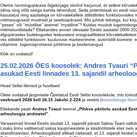
Oleme normingupärase õigekirjaga niivõrd harjunud, et sellest kõrvale
silma ning võib seega kanda tähendust. Seda potentsiaali on eesti nüüd
kasutatud ning aastatega on kõrvalekallete stilistilistes funktsioonide
mitmesuguseid mustreid ja seaduspärasid. Mis juhtub tekstiga, kui kir
“pesee” või “müstilise” asemel “mystiline”? Kuidas muutub lugemisko
mitmekordistada? Ettekandes annan ülevaate Eestis aastatel 2000-202
algupärastes luulekogudes leiduvatest ortograafilistest kõrvalekalletes
viis stilistilist funktsiooni: kuuluvuse markeerimine, autoristiili loomine, 
viitamine, lugemisprotsessi juhtimine ja keelemängud.
Kõik on oodatud!
25.02.2026 ÕES koosolek: Andres Tvauri “P
asukad Eesti linnades 13. sajandil arheolo
Head Seltsi liikmed ja huvilised
Olete oodatud järgmisele Õpetatud Eesti Seltsi koosolekule, mis toim
veebruaril 2026 kell 16.15 Jakobi 2-224
ja veebis (
koosolekuga liitum
Ettekande peab
Andres Tvauri
teemal
„Pihkva päritolu asukad Eest
arheoloogia andmetel”
.
Varaseimad linnad Eestis asutati 13. sajandil pärast Saksa-Taani vallutu
Lisaks linnu valitsenud saksa kaupmeestele ja käsitöölistele elas neis a
skandinaavlasi. Arheoloogilised allikad näitavad, et 13. sajandi keskel s