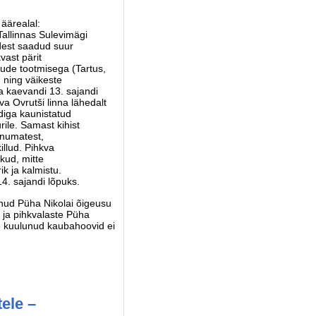
äärealal:
 Tallinnas Sulevimägi
adest saadud suur
vast pärit
õude tootmisega (Tartus,
) ning väikeste
a kaevandi 13. sajandi
va Ovrutši linna lähedalt
ndiga kaunistatud
rile. Samast kihist
sanumatest,
illud. Pihkva
ikud, mitte
ik ja kalmistu.
14. sajandi lõpuks.
unud Püha Nikolai õigeusu
i ja pihkvalaste Püha
e kuulunud kaubahoovid ei
ele –