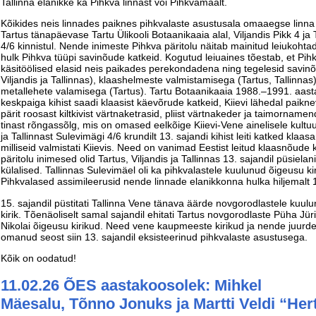
Tallinna elanikke ka Pihkva linnast või Pihkvamaalt.
Kõikides neis linnades paiknes pihkvalaste asustusala omaaegse linna 
Tartus tänapäevase Tartu Ülikooli Botaanikaaia alal, Viljandis Pikk 4 ja
4/6 kinnistul. Nende inimeste Pihkva päritolu näitab mainitud leiukoht
hulk Pihkva tüüpi savinõude katkeid. Kogutud leiuaines tõestab, et Pihk
käsitöölised elasid neis paikades perekondadena ning tegelesid savin
Viljandis ja Tallinnas), klaashelmeste valmistamisega (Tartus, Tallinnas
metallehete valamisega (Tartus). Tartu Botaanikaaia 1988.–1991. aast
keskpaiga kihist saadi klaasist käevõrude katkeid, Kiievi lähedal paikne
pärit roosast kiltkivist värtnaketrasid, pliist värtnakeder ja taimorname
tinast rõngassõlg, mis on omased eelkõige Kiievi-Vene ainelisele kultuu
ja Tallinnast Sulevimägi 4/6 krundilt 13. sajandi kihist leiti katked klaa
milliseid valmistati Kiievis. Need on vanimad Eestist leitud klaasnõude k
päritolu inimesed olid Tartus, Viljandis ja Tallinnas 13. sajandil püsielan
külalised. Tallinnas Sulevimäel oli ka pihkvalastele kuulunud õigeusu kir
Pihkvalased assimileerusid nende linnade elanikkonna hulka hiljemalt 
15. sajandil püstitati Tallinna Vene tänava äärde novgorodlastele kuul
kirik. Tõenäoliselt samal sajandil ehitati Tartus novgorodlaste Püha Jür
Nikolai õigeusu kirikud. Need vene kaupmeeste kirikud ja nende juurd
omanud seost siin 13. sajandil eksisteerinud pihkvalaste asustusega.
Kõik on oodatud!
11.02.26 ÕES aastakoosolek: Mihkel
Mäesalu, Tõnno Jonuks ja Martti Veldi “Hert