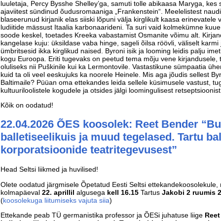
luuletaja, Percy Bysshe Shelley’ga, samuti tolle abikaasa Maryga, kes
ajaviitest sündinud õudusromaaniga „Frankenstein“. Meelelistest naudin
blaseerunud kirjanik elas siiski lõpuni välja kirglikult kaasa erinevatele
ludiitide mässust Itaalia karbonaarideni. Ta suri vaid kolmekümne ku
soode keskel, toetades Kreeka vabastamist Osmanite võimu alt. Kirjand
kangelase kuju: üksildase vaba hinge, sageli õilsa röövli, väliselt karm
ümbritsesid ikka kirglikud naised. Byroni isik ja looming leidis palju imetl
kogu Euroopa. Eriti tugevaks on peetud tema mõju vene kirjandusele,
oluliseks nii Puškinile kui ka Lermontovile. Vastastikune sümpaatia ü
kuid ta oli veel eeskujuks ka noorele Heinele. Mis aga jõudis sellest By
Baltimaile? Püüan oma ettekandes leida sellele küsimusele vastust, t
kultuuriloolistele kogudele ja otsides jälgi loomingulisest retseptsioonis
Kõik on oodatud!
22.04.2026 ÕES koosolek: Reet Bender “Bu
balletiseelikuis ja muud tegelased. Tartu ba
korporatsioonide teatritegevusest”
Head Seltsi liikmed ja huvilised!
Olete oodatud järgmisele Õpetatud Eesti Seltsi ettekandekoosolekule, 
kolmapäeval
22. aprillil
algusega
kell 16.15
Tartus
Jakobi 2 ruumis 
(
koosolekuga liitumiseks vajuta siia
)
Ettekande peab TÜ germanistika professor ja ÕESi juhatuse liige
Reet