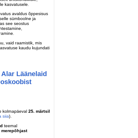
le kasvatusele.
svatus avaldus õppesisus
 selle sümboolne ja
das see seostus
ehtestamine,
iramine.
, vaid raamistik, mis
 Kasvatuse kaudu kujundati
 Alar Läänelaid
roskoobist
ub kolmapäeval
25. märtsil
 siia
).
id
teemal
, merepõhjast