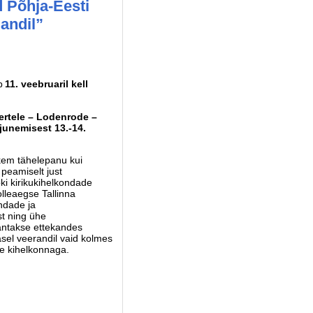
 Põhja-Eesti
jandil”
ub
11. veebruaril kell
ertele – Lodenrode –
junemisest 13.-14.
hkem tähelepanu kui
 peamiselt just
ki kirikukihelkondade
olleaegse Tallinna
ndade ja
st ning ühe
antakse ettekandes
asel veerandil vaid kolmes
se kihelkonnaga.