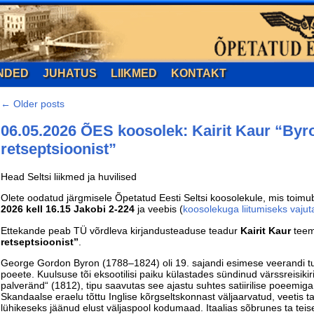
NDED
JUHATUS
LIIKMED
KONTAKT
←
Older posts
06.05.2026 ÕES koosolek: Kairit Kaur “Byro
retseptsioonist”
Head Seltsi liikmed ja huvilised
Olete oodatud järgmisele Õpetatud Eesti Seltsi koosolekule, mis toim
2026 kell 16.15 Jakobi 2-224
ja veebis (
koosolekuga liitumiseks vajuta
Ettekande peab TÜ võrdleva kirjandusteaduse teadur
Kairit Kaur
teem
retseptsioonist”
.
George Gordon Byron (1788–1824) oli 19. sajandi esimese veerandi tu
poeete. Kuulsuse tõi eksootilisi paiku külastades sündinud värssreisikir
palveränd“ (1812), tipu saavutas see ajastu suhtes satiirilise poeemig
Skandaalse eraelu tõttu Inglise kõrgseltskonnast väljaarvatud, veetis 
lühikeseks jäänud elust väljaspool kodumaad. Itaalias sõbrunes ta teise