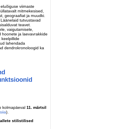
eluõiguse viimaste
llatavalt mitmekesised,
st, geograafiat ja muudki.
r Läänelaid tutvustavad
isalduvat teavet.
le, vaigutamisele,
d hoonete ja laevavrakkide
keelpillide
anud lahendada
avad dendrokronoloogid ka
nd
funktsioonid
ub kolmapäeval
11. märtsil
siia
).
llete stilistilised