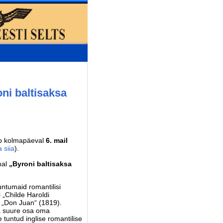
ni baltisaksa
ub kolmapäeval
6. mail
 siia
).
al
„Byroni baltisaksa
ntumaid romantilisi
i „Childe Haroldi
a „Don Juan“ (1819).
ta suure osa oma
 tuntud inglise romantilise