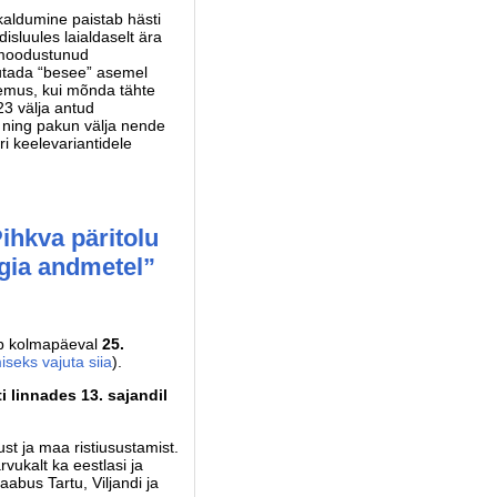
kaldumine paistab hästi
isluules laialdaselt ära
s moodustunud
jutada “besee” asemel
gemus, kui mõnda tähte
3 välja antud
t ning pakun välja nende
eri keelevariantidele
ihkva päritolu
ogia andmetel”
ub kolmapäeval
25.
iseks vajuta siia
).
i linnades 13. sajandil
st ja maa ristiusustamist.
rvukalt ka eestlasi ja
aabus Tartu, Viljandi ja