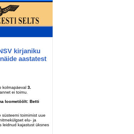
NSV kirjaniku
inäide aastatest
ub kolmapäeval
3.
annet ei toimu.
a loometöölt: Betti
e süsteemi toimimist uue
mitmekülgset elu- ja
s leidnud kajastust üksnes