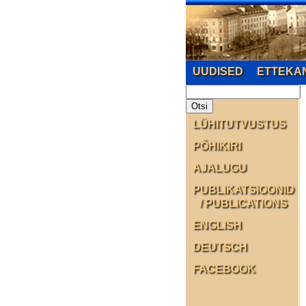
UUDISED
ETTEKA
LÜHITUTVUSTUS
PÕHIKIRI
AJALUGU
PUBLIKATSIOONID
/ PUBLICATIONS
ENGLISH
DEUTSCH
FACEBOOK