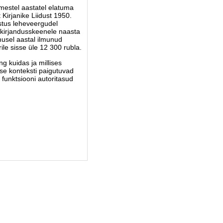
imestel aastatel elatuma
Kirjanike Liidust 1950.
stus leheveergudel
t kirjandusskeenele naasta
musel aastal ilmunud
ile sisse üle 12 300 rubla.
ing kuidas ja millises
sse konteksti paigutuvad
funktsiooni autoritasud