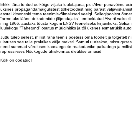
Ehkki täna tuntud eelkõige viljaka luuletajana, pidi Alver punavõimu es
üksnes propagandamaigulistest tõlketöödest ning pärast väljaviskamist 
aastal kitsenesid tema teenimisvõimalused veelgi. Sellegipoolest õnne
“armetuks lääne dekadentide jäljendajaks” tembeldatud Alveril vaiksel
ning 1966. aastaks tõusta koguni ENSV teeneliseks kirjanikuks. Selsa
luulekogu “Tähetund” osutus müügihitiks ja tõi üksnes esmatrükilt autor
Juttu tuleb sellest, millist raha teenis poetess oma töödelt ja tõlgetelt n
ulatuses see talle praktikas välja maksti. Samuti uuritakse, missuguse
need summad võrdluses kaasaegsete reakodanike palkadega ja millist 
repressiivses Nõukogude ühiskonnas üleüldse omasid.
Kõik on oodatud!