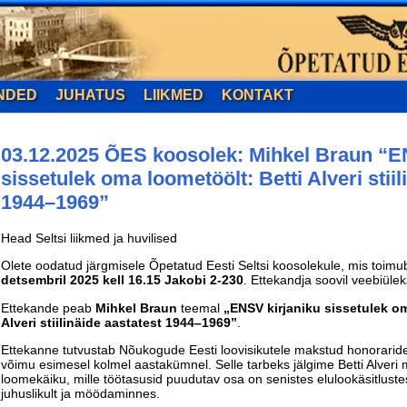
NDED
JUHATUS
LIIKMED
KONTAKT
03.12.2025 ÕES koosolek: Mihkel Braun “E
sissetulek oma loometöölt: Betti Alveri stiil
1944–1969”
Head Seltsi liikmed ja huvilised
Olete oodatud järgmisele Õpetatud Eesti Seltsi koosolekule, mis toim
detsembril 2025 kell 16.15 Jakobi 2-230
. Ettekandja soovil veebiülek
Ettekande peab
Mihkel Braun
teemal
„ENSV kirjaniku sissetulek om
Alveri stiilinäide aastatest 1944–1969”
.
Ettekanne tutvustab Nõukogude Eesti loovisikutele makstud honorarid
võimu esimesel kolmel aastakümnel. Selle tarbeks jälgime Betti Alveri 
loomekäiku, mille töötasusid puudutav osa on senistes elulookäsitluste
juhuslikult ja möödaminnes.