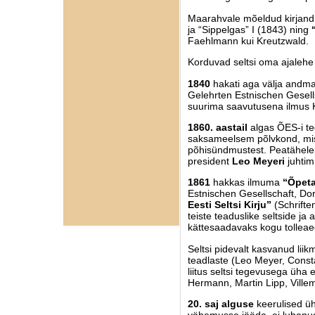
Maarahvale mõeldud kirjandus
ja “Sippelgas” I (1843) ning
Faehlmann kui Kreutzwald.
Korduvad seltsi oma ajalehe
1840
hakati aga välja andm
Gelehrten Estnischen Gesell
suurima saavutusena ilmus 
1860. aastail
algas ÕES-i te
saksameelsem põlvkond, mis 
põhisündmustest. Peatähelep
president
Leo Meyeri
juhtim
1861
hakkas ilmuma
“Õpetat
Estnischen Gesellschaft, Do
Eesti Seltsi Kirju”
(Schrifte
teiste teaduslike seltside ja
kättesaadavaks kogu tollea
Seltsi pidevalt kasvanud liik
teadlaste (Leo Meyer, Cons
liitus seltsi tegevusega üha
Hermann, Martin Lipp, Villem
20. saj alguse
keerulised ühi