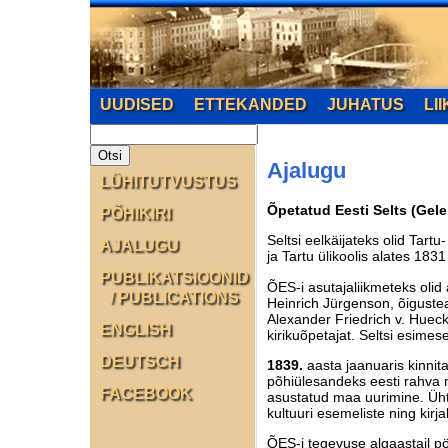
UUDISED
ETTEKANDED
JUHATUS
LI
Ajalugu
LÜHITUTVUSTUS
Õpetatud Eesti Selts (Gele
PÕHIKIRI
Seltsi eelkäijateks olid Tart
AJALUGU
ja Tartu ülikoolis alates 183
PUBLIKATSIOONID
ÕES-i asutajaliikmeteks olid
/ PUBLICATIONS
Heinrich Jürgenson, õiguste
Alexander Friedrich v. Hueck
ENGLISH
kirikuõpetajat. Seltsi esime
DEUTSCH
1839.
aasta jaanuaris kinnit
põhiülesandeks eesti rahva mi
FACEBOOK
asustatud maa uurimine. Ühtla
kultuuri esemeliste ning ki
ÕES-i tegevuse algaastail pö