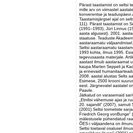
Pärast taastamist on seltsi
mille arv on viimastel aastat
konverentse ja teaduspäevi.
Taastamisjärgsel ajal on sel
111). Pärast taastamist on S
(1991–1993), Jüri Linnus (1
aasta algusest). 2001. aast
staatuse. Teaduste Akadeemia
aastaraamatu väljaandmisel
Seltsi aastaraamatu taastam
1993 kohta, ilmus 1995. Esi
tegevusaasta materjale. Artik
aastast ilmub aastaraamat u
kaupa.Marten Seppeli ja Ka
ja erinevaid humanitaartead
2008. aastal alustas Selts 
Esimese, 2500 krooni suuruse
eest. Järgnevatel aastatel on
Paavle.
Jätkatud on varasemaid sariv
„Etnilisi vähemuse ajas ja r
20. sajandil” (2007), samuti
(2001).Seltsi toimetiste sar
Friedrich Georg vonBunge“ 
mälestusele pühendatud raam
ÕES-i väljaandena on ilmunud
Seltsi toetaval osalusel ilm