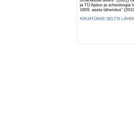
omariikluse läveni“ (2001) ni
ja TÜ Ajaloo ja arheoloogia I
1809. aasta tähendus“ (2010
KIRJATÜKKE SELTSI LÄH