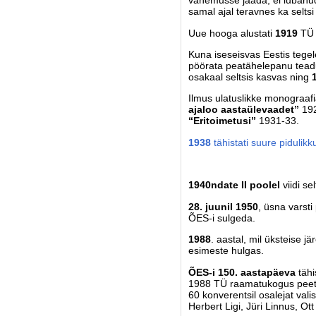
vähemusse jääda, ei lubanud
samal ajal teravnes ka selts
Uue hooga alustati
1919
TÜ 
Kuna iseseisvas Eestis tege
pöörata peatähelepanu teadus
osakaal seltsis kasvas ning
Ilmus ulatuslikke monograaf
ajaloo aastaülevaadet”
19
“Eritoimetusi”
1931-33.
1938
tähistati suure piduli
1940ndate II poolel
viidi s
28. juunil 1950
, üsna varsti
ÕES-i sulgeda.
1988
. aastal, mil üksteise jä
esimeste hulgas.
ÕES-i 150. aastapäeva
tähi
1988 TÜ raamatukogus peetud
60 konverentsil osalejat vali
Herbert Ligi, Jüri Linnus, Ot