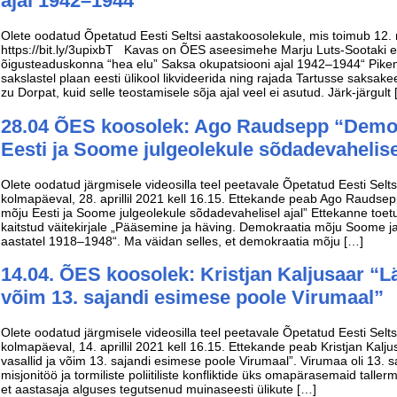
ajal 1942–1944“
Olete oodatud Õpetatud Eesti Seltsi aastakoosolekule, mis toimub 12. 
https://bit.ly/3upixbT Kavas on ÕES aseesimehe Marju Luts-Sootaki et
õigusteaduskonna “hea elu” Saksa okupatsiooni ajal 1942–1944“ Pikema
sakslastel plaan eesti ülikool likvideerida ning rajada Tartusse saksake
zu Dorpat, kuid selle teostamisele sõja ajal veel ei asutud. Järk-järgult
28.04 ÕES koosolek: Ago Raudsepp “Demo
Eesti ja Soome julgeolekule sõdadevahelise
Olete oodatud järgmisele videosilla teel peetavale Õpetatud Eesti Selt
kolmapäeval, 28. aprillil 2021 kell 16.15. Ettekande peab Ago Raudse
mõju Eesti ja Soome julgeolekule sõdadevahelisel ajal” Ettekanne toetu
kaitstud väitekirjale „Pääsemine ja häving. Demokraatia mõju Soome ja
aastatel 1918–1948“. Ma väidan selles, et demokraatia mõju […]
14.04. ÕES koosolek: Kristjan Kaljusaar “Lä
võim 13. sajandi esimese poole Virumaal”
Olete oodatud järgmisele videosilla teel peetavale Õpetatud Eesti Selt
kolmapäeval, 14. aprillil 2021 kell 16.15. Ettekande peab Kristjan Kalj
vasallid ja võim 13. sajandi esimese poole Virumaal”. Virumaa oli 13. saj
misjonitöö ja tormiliste poliitiliste konfliktide üks omapärasemaid talle
et aastasaja alguses tegutsenud muinaseesti ülikute […]