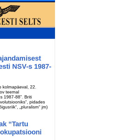
ajandamisest
esti NSV-s 1987-
b kolmapäeval, 22.
rov teemal
 1987-88”. Briti
volutsiooniks“, pidades
usriik“, „pluralism“ jm)
ak “Tartu
 okupatsiooni