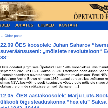
NDED
JUHATUS
LIIKMED
KONTAKT
←
Older posts
22.09 ÕES koosolek: Juhan Saharov “Isem
suveräänsuseni: „mõistete revolutsioon“ E
88”
Olete oodatud järgmisele Õpetatud Eesti Seltsi koosolekule, mis toimu
septembril 2021 kell 16.15 Jakobi 2-230. Ettekande peab Juhan Saha
“Isemajandamisest suveräänsuseni: „mõistete revolutsioon“ Eesti NSV-s
ajaloolane Archie Brown nimetas 1989. aastal perestroikat „mõistete re
silmas NSVL keskvõimu poolt kasutusele võetud uute mõistete (nagu „õig
olulisust reformide radikaliseerumisel. Sarnane, […]
12.05. ÕES aastakoosolek: Marju Luts-Soot
ülikooli õigusteaduskonna “hea elu” Saksa