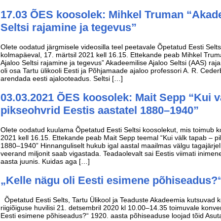
17.03 ÕES koosolek: Mihkel Truman “Akade
Seltsi rajamine ja tegevus”
Olete oodatud järgmisele videosilla teel peetavale Õpetatud Eesti Selt
kolmapäeval, 17. märtsil 2021 kell 16.15. Ettekande peab Mihkel Tru
Ajaloo Seltsi rajamine ja tegevus” Akadeemilise Ajaloo Seltsi (AAS) ra
oli osa Tartu ülikooli Eesti ja Põhjamaade ajaloo professori A. R. Cede
arendada eesti ajalooteadus. Seltsi […]
03.03.2021 ÕES koosolek: Mait Sepp “Kui v
pikseohvrid Eestis aastatel 1880–1940”
Olete oodatud kuulama Õpetatud Eesti Seltsi koosolekut, mis toimub ko
2021 kell 16.15. Ettekande peab Mait Sepp teemal “Kui välk tapab – pi
1880–1940” Hinnanguliselt hukub igal aastal maailmas välgu tagajärjel 2
veerand miljonit saab vigastada. Teadaolevalt sai Eestis viimati inime
aasta juunis. Kuidas aga […]
„Kelle nägu oli Eesti esimene põhiseadus?
Õpetatud Eesti Selts, Tartu Ülikool ja Teaduste Akadeemia kutsuvad kõi
riigiõiguse huvilisi 21. detsembril 2020 kl 10.00–14.35 toimuvale konver
Eesti esimene põhiseadus?“ 1920. aasta põhiseaduse loojad tõid As