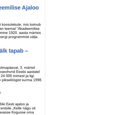
emilise Ajaloo
si koosolekule, mis toimub
man teemal “Akadeemilise
jamine 1920. aasta märtsis
rbergi programmist välja
älk tapab –
lmapäeval, 3. märtsil
kseohvrid Eestis aastatel
4 000 inimest ja ligi
ne pikselöögist surma 1998.
“
ki Eesti ajaloo ja
entsile „Kelle nägu oli
utavasse Kogusse oma