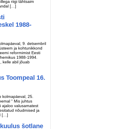
llega riigi tähtsaim
andal […]
ti
skel 1988-
olmapäeval, 9. detsembril
süsteem ja kohtunikkond
eemi reformimist Eesti
vahemikus 1988-1994.
 kelle abil jõuab
us Toompeal 16.
b kolmapäeval, 25.
eemal “ Mis juhtus
i ajaloo valusamatest
 esitatud nõudmised ja
d […]
 kuulus šotlane