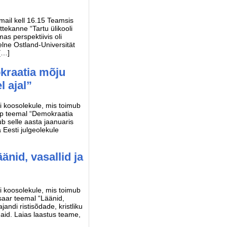
mail kell 16.15 Teamsis
tekanne “Tartu ülikooli
s perspektiivis oli
elne Ostland-Universität
 […]
kraatia mõju
l ajal”
si koosolekule, mis toimub
pp teemal “Demokraatia
b selle aasta jaanuaris
 Eesti julgeolekule
änid, vasallid ja
si koosolekule, mis toimub
usaar teemal “Läänid,
andi ristisõdade, kristliku
rmaid. Laias laastus teame,