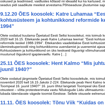
oskused ja teadmised, vaidlustes kõlasid nii ideaalid kui ka kartused, mi
seadus pidi saadikute meelest arvestama.Põhiseaduse jõustumise saj
9.12.20 ÕES koosolek: Katre Luhamaa “Ees
kohtusüsteem ja kohtunikkond reformide ke
1994”
Olete oodatud kuulama Õpetatud Eesti Seltsi koosolekut, mis toimub k
2020 kell 16.15. Ettekande peab Katre Luhamaa teemal: “Eesti kohtu
reformide keskel 1988-1994”. Ettekandes vaadeldakse Eesti kohtusüst
üleminekuperioodil ning kohtunikkonna uuendamist ja uuenemist aja
Kohtusüsteem ja kohtunikkond on üks keskseid õigusriigi võimuharusid,
muutunud õiguskord igapäevaellu. Katre […]
25.11 ÕES koosolek: Hent Kalmo “Mis juht
juunil 1940?”
Olete oodatud järgmisele Õpetatud Eesti Seltsi koosolekule, mis toimu
novembril 2020 kell 16.15 Jakobi 2-224. Ettekande peab Hent Kalmo t
Toompeal 16. juunil 1940?” 16. juuni õhtul langetati Toompeal üks Eest
otsustest – võtta protesteerimata vastu Nõukogude Liidu ultimaatumis
lubada täiendavate vägede toomist Eestisse. Sellele otsusele eelnenu
11.11. ÕES koosolek: Tõnu Viik “Kuidas on