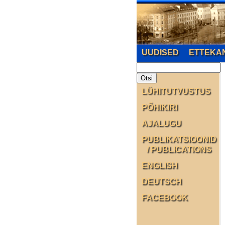
UUDISED
ETTEKA
LÜHITUTVUSTUS
PÕHIKIRI
AJALUGU
PUBLIKATSIOONID
/ PUBLICATIONS
ENGLISH
DEUTSCH
FACEBOOK