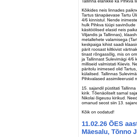
Tallinna elanikke ka Pihkva 
Kõikides neis linnades paikn
Tartus tänapäevase Tartu Ülik
4/6 kinnistul. Nende inimest
hulk Pihkva tüüpi savinõude 
käsitöölised elasid neis pa
Viljandis ja Tallinnas), klaa
metallehete valamisega (Tar
keskpaiga kihist saadi klaasi
pärit roosast kiltkivist värt
tinast rõngassõlg, mis on oma
ja Tallinnast Sulevimägi 4/6 k
milliseid valmistati Kiievis.
päritolu inimesed olid Tartus,
külalised. Tallinnas Sulevimä
Pihkvalased assimileerusid n
15. sajandil püstitati Talli
kirik. Tõenäoliselt samal saj
Nikolai õigeusu kirikud. Ne
omanud seost siin 13. sajand
Kõik on oodatud!
11.02.26 ÕES aas
Mäesalu, Tõnno Jo