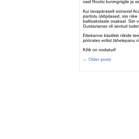
vaid Rootsi kuningriigile ja 
Kui tavapäraselt esinesid A
päritolu üliõpilased, siis ri
baltisakslaste osakaal. Siin 
Gustavianas oli seotud tuden
Ettekanne käsitleb riikide te
pöörates erilist tähelepanu ri
Kõik on oodatud!
←
Older posts