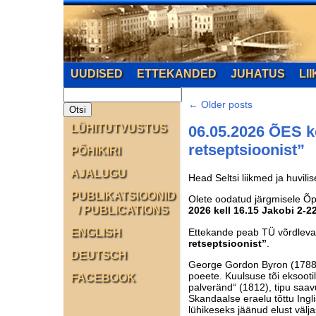
UUDISED
ETTEKANDED
JUHATUS
LI
←
Older posts
LÜHITUTVUSTUS
06.05.2026 ÕES ko
retseptsioonist”
PÕHIKIRI
AJALUGU
Head Seltsi liikmed ja huvili
PUBLIKATSIOONID
Olete oodatud järgmisele Õp
/ PUBLICATIONS
2026 kell 16.15 Jakobi 2-
Ettekande peab TÜ võrdleva
ENGLISH
retseptsioonist”
.
DEUTSCH
George Gordon Byron (1788–1
poeete. Kuulsuse tõi eksootil
FACEBOOK
palveränd“ (1812), tipu saav
Skandaalse eraelu tõttu Ingl
lühikeseks jäänud elust välj