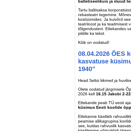
balletiseelikuis ja muud t
Tartu baltisaksa korporatsioo
rebasteatri tegemine. Mõnevõ
kostüümides. Ja kuivõrd see 
teatriloost ja ka teadmisest v
tõlgendusteni. Ettekandes vaa
pildile ka tekst.
Kõik on oodatud!
08.04.2026 ÕES k
kasvatuse küsimu
1940”
Head Seltsi liikmed ja huvili
Olete oodatud järgmisele Õp
2026 kell
16.15 Jakobi 2-2
Ettekande peab TÜ eesti aj
küsimus Eesti koolide õ
Ettekanne käsitleb rahvuslik
peamise allikagrupina kool
see, kuidas rahvuslik kasvatu
käsitlemine võimaldab täiend