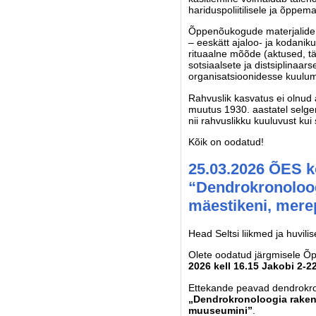
hariduspoliitilisele ja õppe
Õppenõukogude materjalide p
– eeskätt ajaloo- ja kodaniku
rituaalne mõõde (aktused, t
sotsiaalsete ja distsiplinaa
organisatsioonidesse kuulumis
Rahvuslik kasvatus ei olnud
muutus 1930. aastatel selgem
nii rahvuslikku kuuluvust ku
Kõik on oodatud!
25.03.2026 ÕES ko
“Dendrokronoloog
mäestikeni, mer
Head Seltsi liikmed ja huvili
Olete oodatud järgmisele Õp
2026 kell 16.15 Jakobi 2-2
Ettekande peavad dendrokr
„Dendrokronoloogia raken
muuseumini”
.