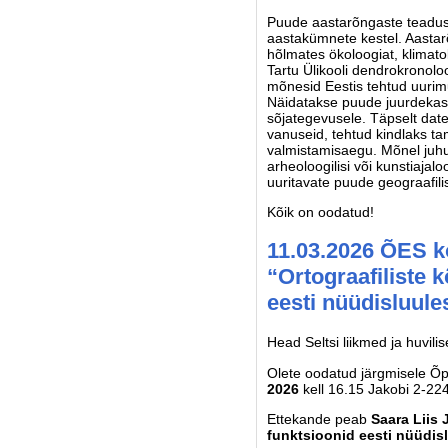
Puude aastarõngaste teadus 
aastakümnete kestel. Aastar
hõlmates ökoloogiat, klimatol
Tartu Ülikooli dendrokronolo
mõnesid Eestis tehtud uurimu
Näidatakse puude juurdekasv
sõjategevusele. Täpselt dat
vanuseid, tehtud kindlaks ta
valmistamisaegu. Mõnel juhu
arheoloogilisi või kunstiaja
uuritavate puude geograafilis
Kõik on oodatud!
11.03.2026 ÕES k
“Ortograafiliste k
eesti nüüdisluule
Head Seltsi liikmed ja huvilis
Olete oodatud järgmisele Õp
2026
kell 16.15 Jakobi 2-224
Ettekande peab
Saara Liis
funktsioonid eesti nüüdis