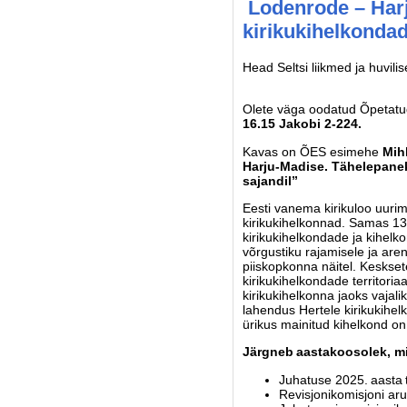
Lodenrode – Harj
kirikukihelkondad
Head Seltsi liikmed ja huvili
Olete väga oodatud Õpetatud
16.15 Jakobi 2-224.
Kavas on ÕES esimehe
Mih
Harju-Madise. Tähelepanek
sajandil”
Eesti vanema kirikuloo uurim
kirikukihelkonnad. Samas 13.-1
kirikukihelkondade ja kihelk
võrgustiku rajamisele ja aren
piiskopkonna näitel. Keskse
kirikukihelkondade territori
kirikukihelkonna jaoks vaja
lahendus Hertele kirikukihel
ürikus mainitud kihelkond 
Järgneb aastakoosolek, mi
Juhatuse 2025. aasta
Revisjonikomisjoni ar