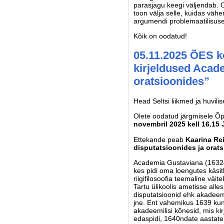
parasjagu keegi väljendab. On
toon välja selle, kuidas vähe
argumendi problemaatilisuse
Kõik on oodatud!
05.11.2025 ÕES k
kirjeldused Acad
oratsioonides”
Head Seltsi liikmed ja huvilis
Olete oodatud järgmisele Õp
novembril 2025 kell 16.15 
Ettekande peab
Kaarina Re
disputatsioonides ja orat
Academia Gustaviana (1632–16
kes pidi oma loengutes käsitle
riigifilosoofia teemaline väit
Tartu ülikoolis ametisse all
disputatsioonid ehk akadeemi
jne. Ent vahemikus 1639 kun
akadeemilisi kõnesid, mis kir
edaspidi, 1640ndate aastate 