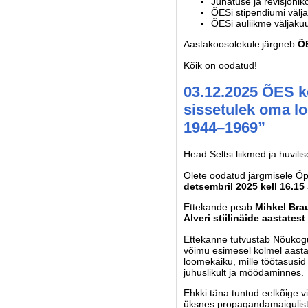
Juhatuse ja revisjonik
ÕESi stipendiumi välj
ÕESi auliikme väljaku
Aastakoosolekule järgneb
ÕE
Kõik on oodatud!
03.12.2025 ÕES k
sissetulek oma loo
1944–1969”
Head Seltsi liikmed ja huvili
Olete oodatud järgmisele Õp
detsembril 2025 kell 16.15
Ettekande peab
Mihkel Bra
Alveri stiilinäide aastates
Ettekanne tutvustab Nõukogu
võimu esimesel kolmel aastak
loomekäiku, mille töötasusid
juhuslikult ja möödaminnes.
Ehkki täna tuntud eelkõige v
üksnes propagandamaigulistes