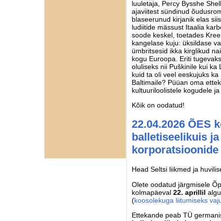
luuletaja, Percy Bysshe Shel
ajaviitest sündinud õudusrom
blaseerunud kirjanik elas siis
ludiitide mässust Itaalia k
soode keskel, toetades Kreek
kangelase kuju: üksildase vab
ümbritsesid ikka kirglikud nai
kogu Euroopa. Eriti tugevak
oluliseks nii Puškinile kui 
kuid ta oli veel eeskujuks ka
Baltimaile? Püüan oma ettek
kultuuriloolistele kogudele ja
Kõik on oodatud!
22.04.2026 ÕES k
balletiseelikuis j
korporatsioonide 
Head Seltsi liikmed ja huvilis
Olete oodatud järgmisele Õpe
kolmapäeval
22. aprillil
alg
(
koosolekuga liitumiseks vaju
Ettekande peab TÜ germanist