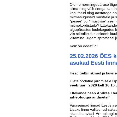
Oleme normingupärase õigekir
silma ning võib seega kanda 
kasutatud ning aastatega on 
mitmesuguseid mustreid ja se
“pesee” või “müstilise” ase
mitmekordistada? Ettekandes
algupärastes luulekogudes le
viis stilistilist funktsiooni: 
viitamine, lugemisprotsessi
Kõik on oodatud!
25.02.2026 ÕES k
asukad Eesti linn
Head Seltsi liikmed ja huvil
Olete oodatud järgmisele Õp
veebruaril 2026 kell 16.15
Ettekande peab
Andres Tva
arheoloogia andmetel”
.
Varaseimad linnad Eestis asut
Lisaks linnu valitsenud saksa
skandinaavlasi. Arheoloogilis