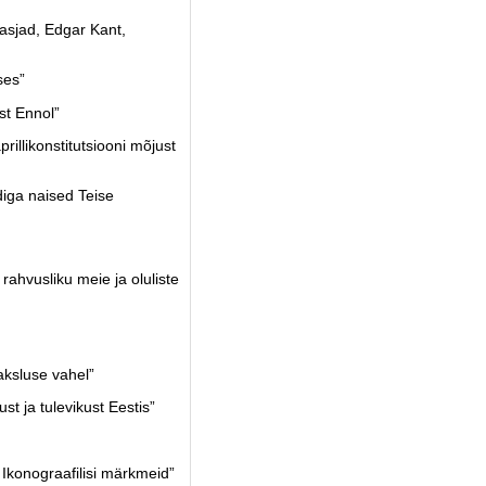
asjad, Edgar Kant,
ses”
st Ennol”
rillikonstitutsiooni mõjust
iga naised Teise
ahvusliku meie ja oluliste
ksluse vahel”
t ja tulevikust Eestis”
Ikonograafilisi märkmeid”