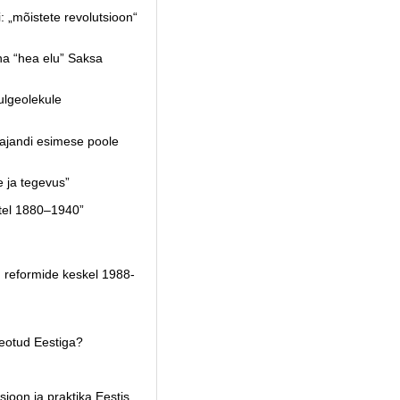
„mõistete revolutsioon“
a “hea elu” Saksa
lgeolekule
ajandi esimese poole
 ja tegevus”
atel 1880–1940”
reformide keskel 1988-
eotud Eestiga?
oon ja praktika Eestis