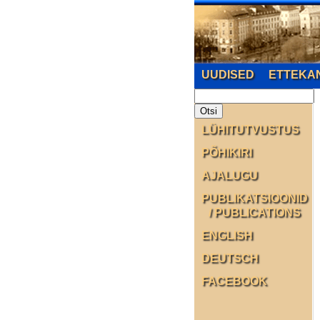
UUDISED
ETTEKA
LÜHITUTVUSTUS
PÕHIKIRI
AJALUGU
PUBLIKATSIOONID
/ PUBLICATIONS
ENGLISH
DEUTSCH
FACEBOOK