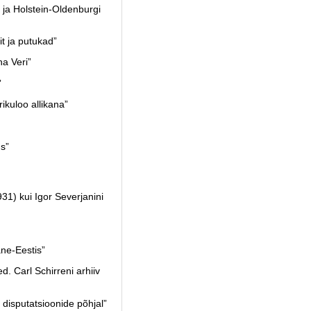
ja Holstein-Oldenburgi
t ja putukad”
a Veri”
”
kuloo allikana”
s”
1) kui Igor Severjanini
ne-Eestis”
 Carl Schirreni arhiiv
disputatsioonide põhjal”