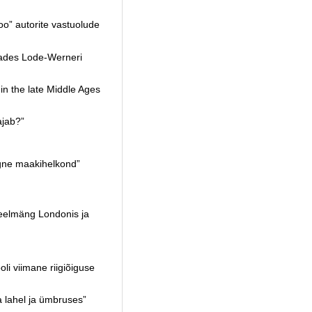
o” autorite vastuolude
ades Lode-Werneri
 the late Middle Ages
ajab?”
gne maakihelkond”
eelmäng Londonis ja
li viimane riigiõiguse
ahel ja ümbruses”