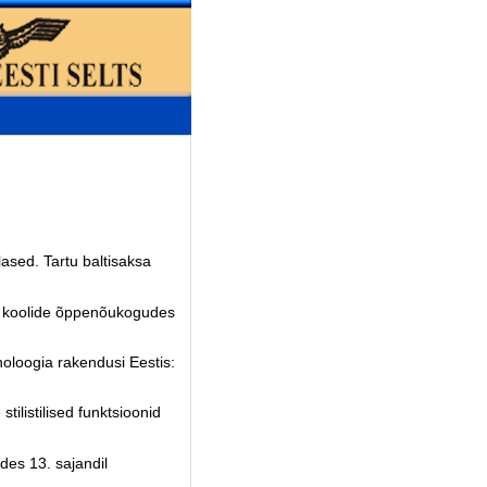
lased. Tartu baltisaksa
i koolide õppenõukogudes
oogia rakendusi Eestis:
ilistilised funktsioonid
es 13. sajandil