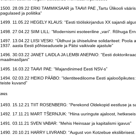
1500. 28.09.22 ERKI TAMMIKSAAR ja TAAVI PAE „Tartu Ülikooli vääris
pagulased ja poliitika“
1499. 11.05.22 HEGELY KLAUS: “Eesti tööliskirjandus XX sajandi algu
1498. 27.04.22 SIIM LILL: “Modernismi esoteeriline „vari“. Rõhuga Ern
1497. 13.04.22 LIISI VESKI: “Üldhuvi ja ühiseluline solidariteet: Poola ap
1937. aasta Eesti põhiseadusele ja Pätsi vaikivale ajastule”
1496. 30.03.22 JANET LAIDLA JA LEMBI ANEPAIO: “Eesti doktorikraad
maailmasõjani”
1495. 16.03.22 TAAVI PAE: “Majandinimed Eesti NSV-s”
1494. 02.03.22 HEIKO PÄÄBO: “Identiteediloome Eesti ajalooõpikutes: r
teiste kuvand”
2021
1493. 15.12.21 TIIT ROSENBERG: “Perekond Oldekopid eestluse ja sa
1492. 17.11.21 MART TŠERNJUK: “Hiina uuringute ajaloost, hetkeseisus
1491. 03.11.21 SVEN VABAR: “Mehis Heinsaar ja kapitalismi igavus”
1490. 20.10.21 HARRY LIIVRAND: “August von Kotzebue eksliibrisest. 