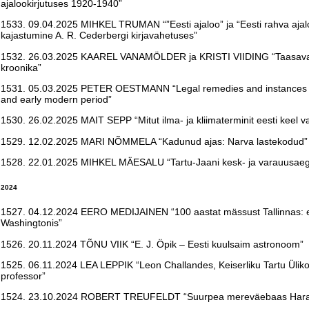
ajalookirjutuses 1920-1940
”
1533. 09.04.2025 MIHKEL TRUMAN “”Eesti ajaloo” ja “Eesti rahva ajalo
kajastumine A. R. Cederbergi kirjavahetuses”
1532. 26.03.2025 KAAREL VANAMÖLDER ja KRISTI VIIDING “Taasav
kroonika”
1531. 05.03.2025 PETER OESTMANN “Legal remedies and instances in
and early modern period”
1530. 26.02.2025 MAIT SEPP “Mitut ilma- ja kliimaterminit eesti keel v
1529. 12.02.2025 MARI NÕMMELA “Kadunud ajas: Narva lastekodud”
1528. 22.01.2025 MIHKEL MÄESALU “Tartu-Jaani kesk- ja varauusae
2024
1527. 04.12.2024 EERO MEDIJAINEN “100 aastat mässust Tallinnas: 
Washingtonis”
1526. 20.11.2024 TÕNU VIIK “E. J. Öpik – Eesti kuulsaim astronoom”
1525. 06.11.2024 LEA LEPPIK “Leon Challandes, Keiserliku Tartu Ülikoo
professor”
1524. 23.10.2024 ROBERT TREUFELDT “Suurpea mereväebaas Hara l