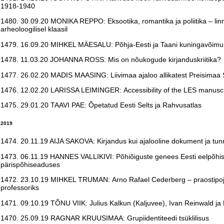
1918-1940
1480. 30.09.20 MONIKA REPPO: Eksootika, romantika ja poliitika – linn
arheoloogilisel klaasil
1479. 16.09.20 MIHKEL MÄESALU:
Põhja-Eesti ja Taani kuningavõimu k
1478. 11.03.20 JOHANNA ROSS: Mis on nõukogude kirjanduskriitika?
1477. 26.02.20 MADIS MAASING:
Liivimaa ajaloo allikatest Preisimaa
1476. 12.02.20 LARISSA LEIMINGER: Accessibility of the LES manuscri
1475. 29.01.20 TAAVI PAE: Õpetatud Eesti Selts ja Rahvusatlas
2019
1474. 20.11.19 AIJA SAKOVA: Kirjandus kui ajalooline dokument ja tunn
1473. 06.11.19 HANNES VALLIKIVI: Põhiõiguste genees Eesti eelpõhi
pärispõhiseaduses
1472. 23.10.19 MIHKEL TRUMAN:
Arno Rafael Cederberg – praostipoja
professoriks
1471. 09.10.19 TÕNU VIIK: Julius Kalkun (Kaljuvee), Ivan Reinwald ja 
1470. 25.09.19 RAGNAR KRUUSIMAA: Grupiidentiteedi tsüklilisus