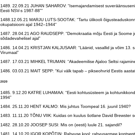
1489. 22.09.21 JUHAN SAHAROV: “Isemajandamisest suveräänsuseni: 
Eesti NSV-s 1987-88””
1488.12.05.21 MARJU LUTS-SOOTAK: “Tartu ülikooli õigusteaduskonn
okupatsiooni ajal 1942–1944“
1487. 28.04.21 AGO RAUDSEPP: “Demokraatia mõju Eesti ja Soome ju
sõdadevahelisel ajal”
1486. 14.04.21 KRISTJAN KALJUSAAR: “Läänid, vasallid ja võim 13. s
Virumaal”
1487. 17.03.21 MIHKEL TRUMAN: “Akadeemilise Ajaloo Seltsi rajamine
1486. 03.03.21 MAIT SEPP: “Kui välk tapab – pikseohvrid Eestis aast
2020
1485. 9.12.20 KATRE LUHAMAA: “Eesti kohtusüsteem ja kohtunikkond 
1994”
1484. 25.11.20 HENT KALMO: Mis juhtus Toompeal 16. juunil 1940?
1483. 11.11.20 TÕNU VIIK: Kuidas on kuulus šotlane David Brewster s
1482. 28.10.20 JOOSEP SUSI: Mis on (eesti) luule 21. sajandil?
1481. 14.10.20 IGOR KOPÕTIN: Rahvuse kool: rahvusarmee kontseptsi