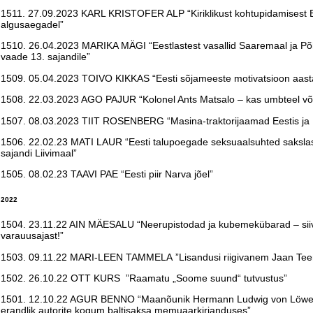
1511. 27.09.2023 KARL KRISTOFER ALP “Kiriklikust kohtupidamisest Ee
algusaegadel”
1510. 26.04.2023 MARIKA MÄGI “Eestlastest vasallid Saaremaal ja Põh
vaade 13. sajandile”
1509. 05.04.2023 TOIVO KIKKAS “Eesti sõjameeste motivatsioon aast
1508. 22.03.2023 AGO PAJUR “Kolonel Ants Matsalo – kas umbteel või 
1507. 08.03.2023 TIIT ROSENBERG “Masina-traktorijaamad Eestis ja
1506. 22.02.23 MATI LAUR “Eesti talupoegade seksuaalsuhted sakslas
sajandi Liivimaal”
1505. 08.02.23 TAAVI PAE “Eesti piir Narva jõel”
2022
1504. 23.11.22 AIN MÄESALU “Neerupistodad ja kubemekübarad –­ siiv
varauusajast!”
1503. 09.11.22 MARI-LEEN TAMMELA ”Lisandusi riigivanem Jaan Teem
1502. 26.10.22 OTT KURS ”Raamatu „Soome suund“ tutvustus”
1501. 12.10.22 AGUR BENNO “Maanõunik Hermann Ludwig von Löwens
erandlik autorite kogum baltisaksa memuaarkirjanduses”