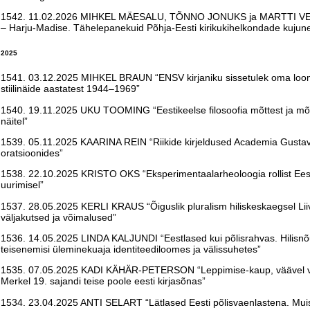
1542. 11.02.2026 MIHKEL MÄESALU, TÕNNO JONUKS ja MARTTI VEL
– Harju-Madise. Tähelepanekuid Põhja-Eesti kirikukihelkondade kujune
2025
1541. 03.12.2025 MIHKEL BRAUN “ENSV kirjaniku sissetulek oma loomet
stiilinäide aastatest 1944–1969”
1540. 19.11.2025 UKU TOOMING “
Eestikeelse filosoofia mõttest ja mõ
näitel
”
1539. 05.11.2025 KAARINA REIN “
Riikide kirjeldused
Academia
Gusta
oratsioonides
”
1538. 22.10.2025 KRISTO OKS “Eksperimentaalarheoloogia rollist Ees
uurimisel”
1537. 28.05.2025 KERLI KRAUS “Õiguslik pluralism hiliskeskaegsel Li
väljakutsed ja võimalused”
1536. 14.05.2025 LINDA KALJUNDI “Eestlased kui põlisrahvas. Hilis
teisenemisi üleminekuaja identiteediloomes ja välissuhetes”
1535. 07.05.2025 KADI KÄHÄR-PETERSON “Leppimise-kaup, väävel või 
Merkel 19. sajandi teise poole eesti kirjasõnas”
1534. 23.04.2025 ANTI SELART “
Lätlased Eesti põlisvaenlastena. Muis