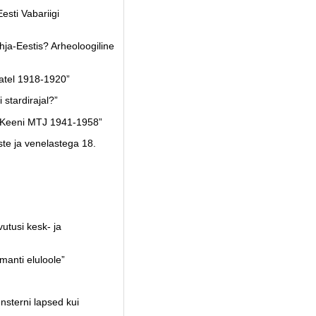
sti Vabariigi
ja-Eestis? Arheoloogiline
atel 1918-1920”
stardirajal?”
 Keeni MTJ 1941-1958”
te ja venelastega 18.
utusi kesk- ja
anti eluloole”
terni lapsed kui