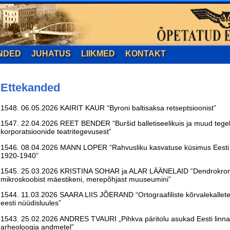
NDED
JUHATUS
LIIKMED
KONTAKT
Ettekanded
1548. 06.05.2026 KAIRIT KAUR “Byroni baltisaksa retseptsioonist”
1547. 22.04.2026 REET BENDER “
Buršid balletiseelikuis ja muud tege
korporatsioonide teatritegevusest
”
1546. 08.04.2026 MANN LOPER “
Rahvusliku kasvatuse küsimus Eest
1920-1940
”
1545. 25.03.2026 KRISTINA SOHAR ja ALAR LÄÄNELAID “Dendrokronol
mikroskoobist mäestikeni, merepõhjast muuseumini”
1544. 11.03.2026 SAARA LIIS JÕERAND “Ortograafiliste kõrvalekallete st
eesti nüüdisluules”
1543. 25.02.2026 ANDRES TVAURI „Pihkva päritolu asukad Eesti linnad
arheoloogia andmetel”