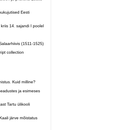
ukujutised Eesti
riis 14. sajandi I poolel
 Salaarhiivis (1511-1525)
pt collection
istus. Kuid milline?
seadustes ja esimeses
st Tartu ülikooli
Kaali järve mõistatus