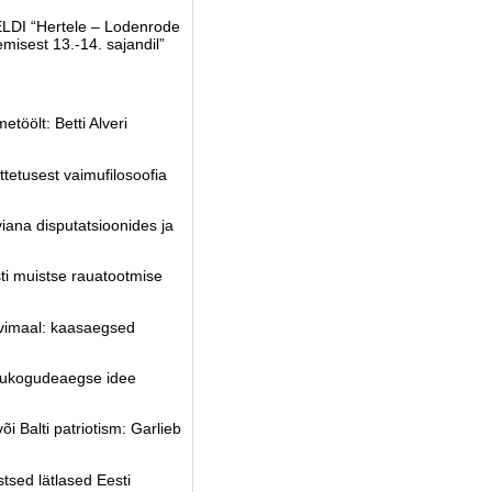
DI “Hertele – Lodenrode
misest 13.-14. sajandil”
öölt: Betti Alveri
ttetusest vaimufilosoofia
viana
disputatsioonides ja
ti muistse rauatootmise
ivimaal: kaasaegsed
nõukogudeaegse idee
Balti patriotism: Garlieb
tsed lätlased Eesti