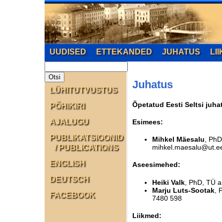
UUDISED
ETTEKANDED
JUHATUS
LI
Juhatus
LÜHITUTVUSTUS
Õpetatud Eesti Seltsi juha
PÕHIKIRI
AJALUGU
Esimees:
PUBLIKATSIOONID
Mihkel Mäesalu
, PhD
/ PUBLICATIONS
mihkel.maesalu@ut.e
ENGLISH
Aseesimehed:
DEUTSCH
Heiki Valk
, PhD, TÜ a
Marju Luts-Sootak
, 
FACEBOOK
7480 598
Liikmed: