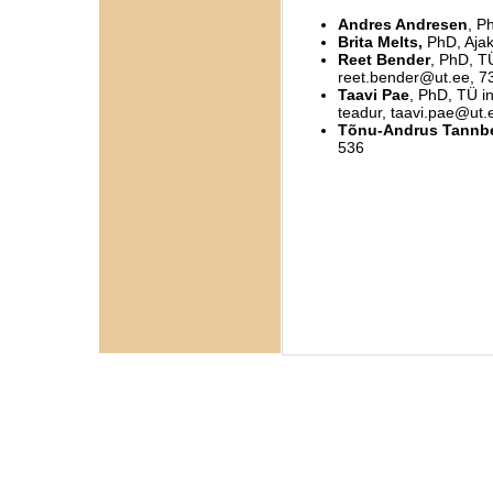
Andres Andresen
, P
Brita Melts,
PhD, Ajak
Reet Bender
, PhD, T
reet.bender@ut.ee, 
Taavi Pae
, PhD, TÜ i
teadur,
taavi.pae@ut.
Tõnu-Andrus Tannb
536