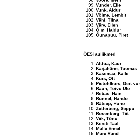
Voore, Merit
Vunder, Elle
Vunk, Aldur
Võime, Lembit
Vähi, Tiina
Värv, Ellen
Õim, Haldur
Õunapuu, Piret
ÕESi auliikmed
Alttoa, Kaur
Karjahärm, Toomas
Kasemaa, Kalle
Kurs, Ott
Pistohlkors, Gert vo
Raun, Toivo Ülo
Rebas, Hain
Runnel, Hando
Rätsep, Huno
Zetterberg, Seppo
Rosenberg, Tiit
Viik, Tõnu
Kersti Taal
Malle Ermel
Mare Rand