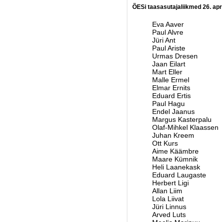
ÕESi taasasutajaliikmed 26. apri
Eva Aaver
Paul Alvre
Jüri Ant
Paul Ariste
Urmas Dresen
Jaan Eilart
Mart Eller
Malle Ermel
Elmar Ernits
Eduard Ertis
Paul Hagu
Endel Jaanus
Margus Kasterpalu
Olaf-Mihkel Klaassen
Juhan Kreem
Ott Kurs
Aime Käämbre
Maare Kümnik
Heli Laanekask
Eduard Laugaste
Herbert Ligi
Allan Liim
Lola Liivat
Jüri Linnus
Arved Luts