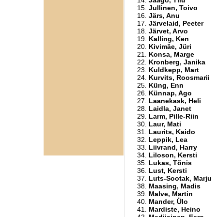
Jaago, Tiiu
Jullinen, Toivo
Järs, Anu
Järvelaid, Peeter
Järvet, Arvo
Kalling, Ken
Kivimäe, Jüri
Konsa, Marge
Kronberg, Janika
Kuldkepp, Mart
Kurvits, Roosmarii
Küng, Enn
Künnap, Ago
Laanekask, Heli
Laidla, Janet
Larm, Pille-Riin
Laur, Mati
Laurits, Kaido
Leppik, Lea
Liivrand, Harry
Liloson, Kersti
Lukas, Tõnis
Lust, Kersti
Luts-Sootak, Marju
Maasing, Madis
Malve, Martin
Mander, Ülo
Mardiste, Heino