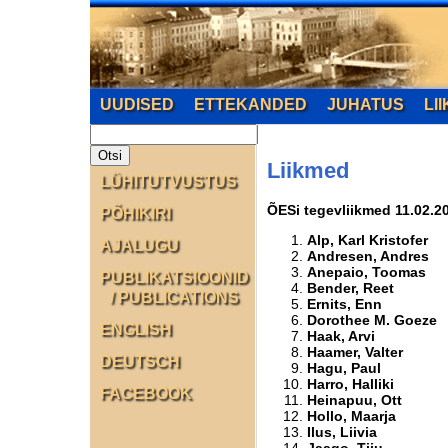
UUDISED
ETTEKANDED
JUHATUS
LI
Liikmed
LÜHITUTVUSTUS
ÕESi tegevliikmed 11.02.2
PÕHIKIRI
Alp, Karl Kristofer
AJALUGU
Andresen, Andres
Anepaio, Toomas
PUBLIKATSIOONID
Bender, Reet
/ PUBLICATIONS
Ernits, Enn
Dorothee M. Goeze
ENGLISH
Haak, Arvi
Haamer, Valter
DEUTSCH
Hagu, Paul
Harro, Halliki
FACEBOOK
Heinapuu, Ott
Hollo, Maarja
Ilus, Liivia