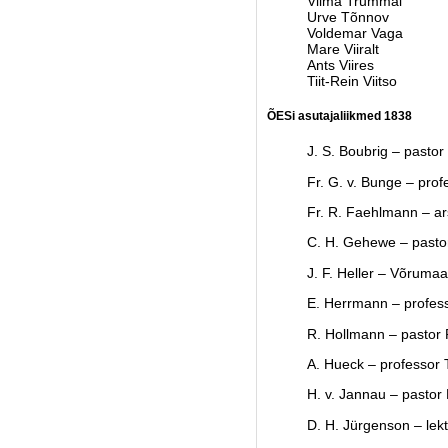
Vilma Trummal
Urve Tõnnov
Voldemar Vaga
Mare Viiralt
Ants Viires
Tiit-Rein Viitso
ÕESi asutajaliikmed 1838
J. S. Boubrig – pastor
Fr. G. v. Bunge – profe
Fr. R. Faehlmann – ar
C. H. Gehewe – pastor
J. F. Heller – Võrumaa
E. Herrmann – profes
R. Hollmann – pastor 
A. Hueck – professor T
H. v. Jannau – pastor 
D. H. Jürgenson – lekto