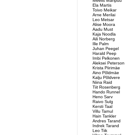
Meelis Maripuu
Ela Martis
Toivo Meikar
Arne Merilai
Leo Metsar
Alise Moora
Aadu Must
Kaja Noodla
Aili Norberg
Ille Palm
Juhan Peegel
Harald Peep
Imbi Pelkonen
Aleksei Peterson
Krista Piirimäe
Aino Põldmäe
Kalju Põldvere
Niina Raid
Tiit Rosenberg
Hando Runnel
Heno Sarv
Raivo Sulg
Kersti Taal
Villu Tamul
Hain Tankler
Andres Tarand
Indrek Tarand
Leo Tiik