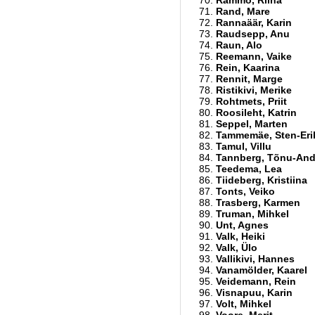
Rammo, Riina
Rand, Mare
Rannaäär, Karin
Raudsepp, Anu
Raun, Alo
Reemann, Vaike
Rein, Kaarina
Rennit, Marge
Ristikivi, Merike
Rohtmets, Priit
Roosileht, Katrin
Seppel, Marten
Tammemäe, Sten-Eri
Tamul, Villu
Tannberg, Tõnu-And
Teedema, Lea
Tiideberg, Kristiina
Tonts, Veiko
Trasberg, Karmen
Truman, Mihkel
Unt, Agnes
Valk, Heiki
Valk, Ülo
Vallikivi, Hannes
Vanamölder, Kaarel
Veidemann, Rein
Visnapuu, Karin
Volt, Mihkel