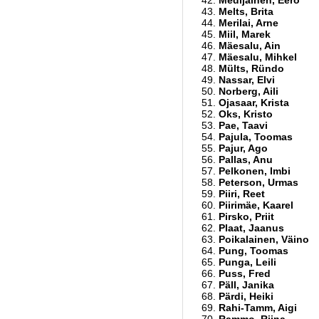
Medijainen, Eero
Melts, Brita
Merilai, Arne
Miil, Marek
Mäesalu, Ain
Mäesalu, Mihkel
Mülts, Ründo
Nassar, Elvi
Norberg, Aili
Ojasaar, Krista
Oks, Kristo
Pae, Taavi
Pajula, Toomas
Pajur, Ago
Pallas, Anu
Pelkonen, Imbi
Peterson, Urmas
Piiri, Reet
Piirimäe, Kaarel
Pirsko, Priit
Plaat, Jaanus
Poikalainen, Väino
Pung, Toomas
Punga, Leili
Puss, Fred
Päll, Janika
Pärdi, Heiki
Rahi-Tamm, Aigi