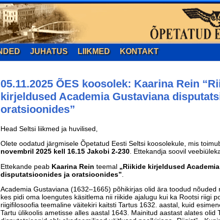
NDED
JUHATUS
LIIKMED
KONTAKT
05.11.2025 ÕES koosolek: Kaarina Rein “Ri
kirjeldused Academia Gustaviana disputats
oratsioonides”
Head Seltsi liikmed ja huvilised,
Olete oodatud järgmisele Õpetatud Eesti Seltsi koosolekule, mis toim
novembril 2025 kell 16.15 Jakobi 2-230
. Ettekandja soovil veebiülek
Ettekande peab
Kaarina Rein
teemal
„Riikide kirjeldused Academi
disputatsioonides ja oratsioonides”
.
Academia Gustaviana (1632–1665) põhikirjas olid ära toodud nõuded riig
kes pidi oma loengutes käsitlema nii riikide ajalugu kui ka Rootsi riigi po
riigifilosoofia teemaline väitekiri kaitsti Tartus 1632. aastal, kuid esime
Tartu ülikoolis ametisse alles aastal 1643. Mainitud aastast alates ol