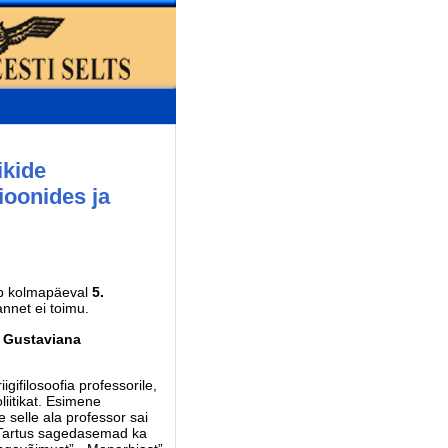
ikide
ioonides ja
ub kolmapäeval
5.
annet ei toimu.
a Gustaviana
ifilosoofia professorile,
liitikat. Esimene
ne selle ala professor sai
id Tartus sagedasemad ka