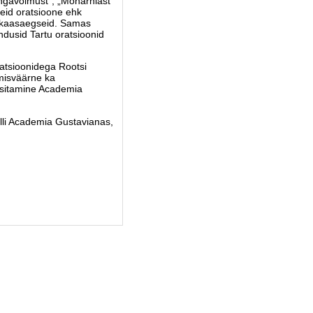
ingavõimust”, „Monarhiast”
eid oratsioone ehk
 ka kaasaegseid. Samas
ndusid Tartu oratsioonid
ratsioonidega Rootsi
imisväärne ka
e esitamine Academia
rolli Academia Gustavianas,