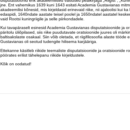
disputatsioonid ehk akadeemilised väitlused pealkirjaga „Riigist”, „Kun
jne. Ent vahemikus 1639 kuni 1643 esitati Academia Gustavianas mitm
akadeemilisi kõnesid, mis kirjeldasid erinevaid riike, nii ajaloolisi kui
edaspidi, 1640ndate aastate teisel poolel ja 1650ndatel aastatel keske
vaid Rootsi kuningriigile ja selle piirkondadele.
Kui tavapäraselt esinesid Academia Gustavianas disputatsioonide ja o
päritolu üliõpilased, siis riike puudutavate oratsioonide juures oli märk
baltisakslaste osakaal. Siin võib oletada, et riigifilosoofia alaste tööd
Gustavianas oli seotud tudengite hilisema karjääriga.
Ettekanne käsitleb riikide teemaliste disputatsioonide ja oratsioonide 
pöörates erilist tähelepanu riikide kirjeldustele.
Kõik on oodatud!