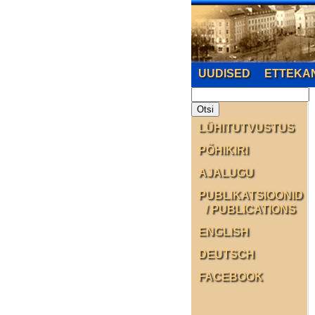
UUDISED
ETTEKA
LÜHITUTVUSTUS
PÕHIKIRI
AJALUGU
PUBLIKATSIOONID
/ PUBLICATIONS
ENGLISH
DEUTSCH
FACEBOOK