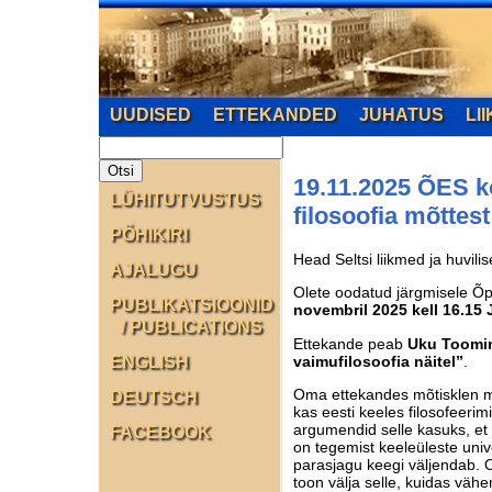
UUDISED
ETTEKANDED
JUHATUS
LI
19.11.2025 ÕES k
LÜHITUTVUSTUS
filosoofia mõttest
PÕHIKIRI
Head Seltsi liikmed ja huvil
AJALUGU
Olete oodatud järgmisele Õp
PUBLIKATSIOONID
novembril 2025 kell 16.15 
/ PUBLICATIONS
Ettekande peab
Uku Toomi
vaimufilosoofia näitel”
.
ENGLISH
Oma ettekandes mõtisklen ma 
DEUTSCH
kas eesti keeles filosofeeri
argumendid selle kasuks, et
FACEBOOK
on tegemist keeleüleste univ
parasjagu keegi väljendab. On
toon välja selle, kuidas vähe