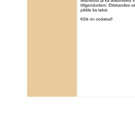
teatriloost ja ka teadmisest v
tõlgendusteni. Ettekandes vaa
pildile ka tekst.
Kõik on oodatud!