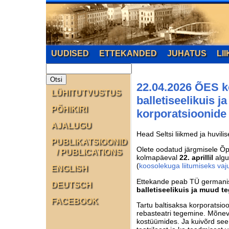
UUDISED
ETTEKANDED
JUHATUS
LI
22.04.2026 ÕES k
LÜHITUTVUSTUS
balletiseelikuis j
PÕHIKIRI
korporatsioonide 
AJALUGU
Head Seltsi liikmed ja huvilis
PUBLIKATSIOONID
Olete oodatud järgmisele Õpe
/ PUBLICATIONS
kolmapäeval
22. aprillil
alg
(
koosolekuga liitumiseks vaju
ENGLISH
Ettekande peab TÜ germanist
DEUTSCH
balletiseelikuis ja muud t
FACEBOOK
Tartu baltisaksa korporatsioo
rebasteatri tegemine. Mõnevõ
kostüümides. Ja kuivõrd see 