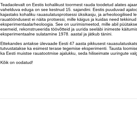
Teadaolevalt on Eestis kohalikust toormest rauda toodetud alates aja
vahelduva eduga on see kestnud 15. sajandini. Eestis puuduvad ajalooli
kajastaks kohaliku rauasulatusprotsessi üksikasju, ja arheoloogilised l
rauatööndusest ei näita protsessi, mille käigus ja kuidas need tekkinud 
eksperimentaalarheoloogia. See on uurimismeetod, mille abil püütakse
esemeid, rekonstrueerida töövõtteid ja uurida seeläbi inimeste käitumis
eksperimentaalne sulatamine 1978. aastal ja jätkub tänini.
Ettekandes antakse ülevaade Eesti 47 aasta pikkusest rauasulatuskatse
tutvustatakse ka esimest terase tegemise eksperimenti. Tausta loomis
ka Eesti muistse rauatootmise ajalukku, seda hiliseimate uuringute val
Kõik on oodatud!