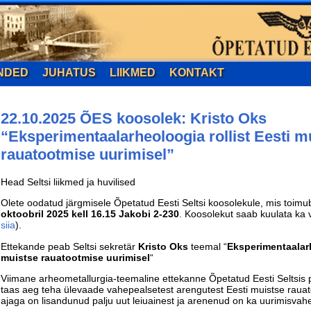
NDED
JUHATUS
LIIKMED
KONTAKT
22.10.2025 ÕES koosolek: Kristo Oks
“Eksperimentaalarheoloogia rollist Eesti m
rauatootmise uurimisel”
Head Seltsi liikmed ja huvilised
Olete oodatud järgmisele Õpetatud Eesti Seltsi koosolekule, mis toim
oktoobril 2025
kell 16.15 Jakobi 2-230
. Koosolekut saab kuulata ka 
siia
).
Ettekande peab Seltsi sekretär
Kristo Oks
teemal “
Eksperimentaalarh
muistse rauatootmise uurimisel
“
Viimane arheometallurgia-teemaline ettekanne Õpetatud Eesti Seltsis p
taas aeg teha ülevaade vahepealsetest arengutest Eesti muistse rauat
ajaga on lisandunud palju uut leiuainest ja arenenud on ka uurimisvahe