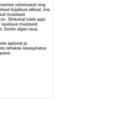
arvamise vahetusest ning
sed kirjalikud allikad, mis
eiud muistsest
on. Siinkohal tuleb appi
 taasluua muistseid
t. Eestis algas raua
te ajaloost ja
eks tehakse sissejuhatus
guses.