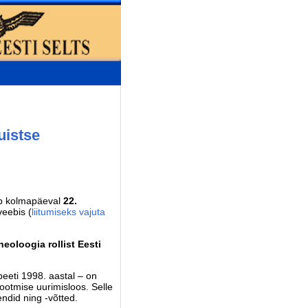
uistse
ub kolmapäeval
22.
veebis (
liitumiseks vajuta
eoloogia rollist Eesti
eeti 1998. aastal – on
ootmise uurimisloos. Selle
ndid ning -võtted.