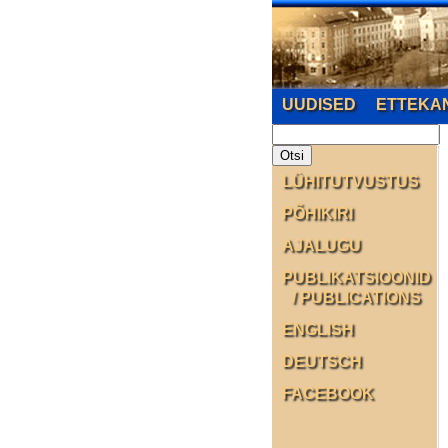
UUDISED
ETTEKA
LÜHITUTVUSTUS
PÕHIKIRI
AJALUGU
PUBLIKATSIOONID
/ PUBLICATIONS
ENGLISH
DEUTSCH
FACEBOOK