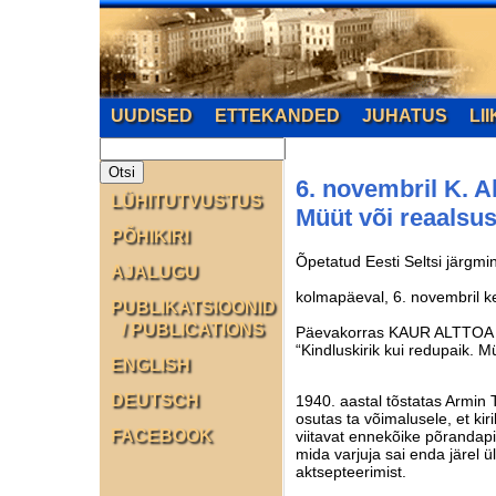
UUDISED
ETTEKANDED
JUHATUS
LI
6. novembril K. A
LÜHITUTVUSTUS
Müüt või reaalsu
PÕHIKIRI
Õpetatud Eesti Seltsi järgm
AJALUGU
kolmapäeval, 6. novembril
k
PUBLIKATSIOONID
/ PUBLICATIONS
Päevakorras KAUR ALTTOA 
“Kindluskirik kui redupaik. M
ENGLISH
DEUTSCH
1940. aastal tõstatas Armin 
osutas ta võimalusele, et ki
FACEBOOK
viitavat ennekõike põrandap
mida varjuja sai enda järel 
aktsepteerimist.