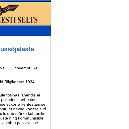
dussõjalaste
al, 11. novembril kell
id Riigikohtus 1934 –
 üle tosinas lahendis ei
 paljudes kaebustes
seseisukorra kehtestamisel
kohtu erinevad koosseisud
kas leidub märke kohtunike
buste ning kommunistide
lja kohtu passiivsuse