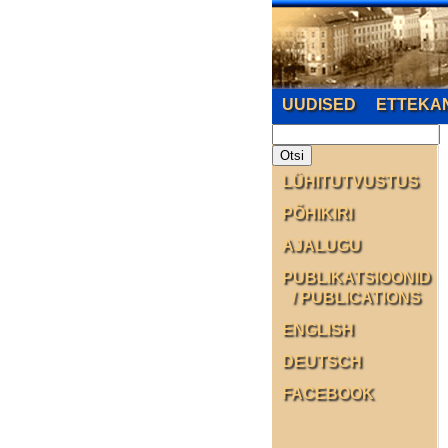
UUDISED
ETTEKA
LÜHITUTVUSTUS
PÕHIKIRI
AJALUGU
PUBLIKATSIOONID
/ PUBLICATIONS
ENGLISH
DEUTSCH
FACEBOOK