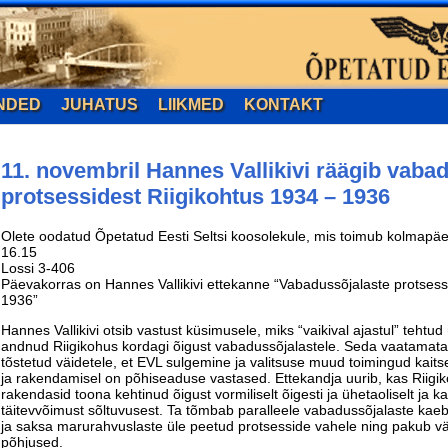
NDED
JUHATUS
LIIKMED
KONTAKT
11. novembril Hannes Vallikivi räägib vaba
protsessidest Riigikohtus 1934 – 1936
Olete oodatud Õpetatud Eesti Seltsi koosolekule, mis toimub kolmapäev
16.15
Lossi 3-406
Päevakorras on Hannes Vallikivi ettekanne “Vabadussõjalaste protsess
1936”
Hannes Vallikivi otsib vastust küsimusele, miks “vaikival ajastul” tehtud
andnud Riigikohus kordagi õigust vabadussõjalastele. Seda vaatamata
tõstetud väidetele, et EVL sulgemine ja valitsuse muud toimingud kait
ja rakendamisel on põhiseaduse vastased. Ettekandja uurib, kas Riigi
rakendasid toona kehtinud õigust vormiliselt õigesti ja ühetaoliselt ja 
täitevvõimust sõltuvusest. Ta tõmbab paralleele vabadussõjalaste kae
ja saksa marurahvuslaste üle peetud protsesside vahele ning pakub vä
põhjused.