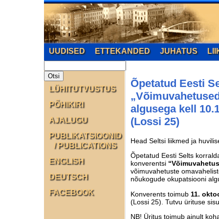
UUDISED
ETTEKANDED
JUHATUS
LI
Õpetatud Eesti Se
LÜHITUTVUSTUS
„Võimuvahetused j
PÕHIKIRI
algusega kell 10.
(Lossi 25)
AJALUGU
PUBLIKATSIOONID
Head Seltsi liikmed ja huvili
/ PUBLICATIONS
Õpetatud Eesti Selts korralda
ENGLISH
konverentsi
“Võimuvahetuse
võimuvahetuste omavahelistes
DEUTSCH
nõukogude okupatsiooni alg
FACEBOOK
Konverents toimub
11. okto
(Lossi 25). Tutvu ürituse si
NB! Üritus toimub ainult koh