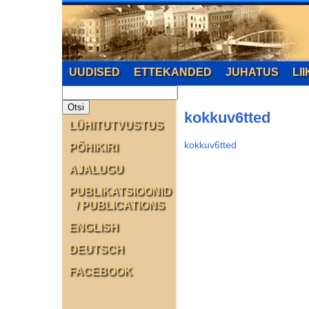
UUDISED
ETTEKANDED
JUHATUS
LI
kokkuv6tted
LÜHITUTVUSTUS
kokkuv6tted
PÕHIKIRI
AJALUGU
PUBLIKATSIOONID
/ PUBLICATIONS
ENGLISH
DEUTSCH
FACEBOOK