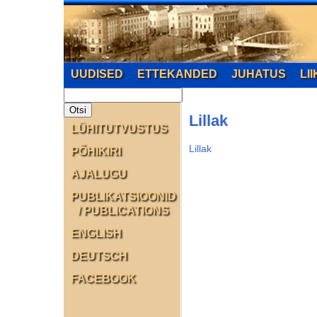
UUDISED
ETTEKANDED
JUHATUS
LI
Lillak
LÜHITUTVUSTUS
Lillak
PÕHIKIRI
AJALUGU
PUBLIKATSIOONID
/ PUBLICATIONS
ENGLISH
DEUTSCH
FACEBOOK