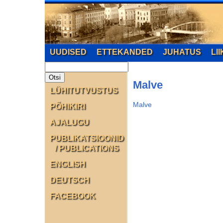
UUDISED
ETTEKANDED
JUHATUS
LI
Malve
LÜHITUTVUSTUS
Malve
PÕHIKIRI
AJALUGU
PUBLIKATSIOONID
/ PUBLICATIONS
ENGLISH
DEUTSCH
FACEBOOK