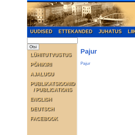
UUDISED
ETTEKANDED
JUHATUS
LI
Pajur
LÜHITUTVUSTUS
Pajur
PÕHIKIRI
AJALUGU
PUBLIKATSIOONID
/ PUBLICATIONS
ENGLISH
DEUTSCH
FACEBOOK