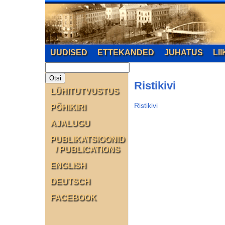
UUDISED
ETTEKANDED
JUHATUS
LI
Ristikivi
LÜHITUTVUSTUS
Ristikivi
PÕHIKIRI
AJALUGU
PUBLIKATSIOONID
/ PUBLICATIONS
ENGLISH
DEUTSCH
FACEBOOK