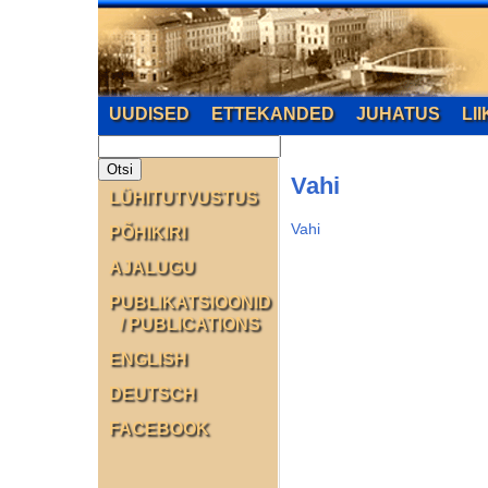
UUDISED
ETTEKANDED
JUHATUS
LI
Vahi
LÜHITUTVUSTUS
Vahi
PÕHIKIRI
AJALUGU
PUBLIKATSIOONID
/ PUBLICATIONS
ENGLISH
DEUTSCH
FACEBOOK